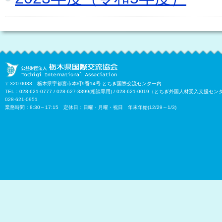
〒320-0033 栃木県宇都宮市本町9番14号 とちぎ国際交流センター内
TEL：028-621-0777 / 028-627-3399(相談専用) / 028-621-0019（とちぎ外国⼈材受⼊⽀援
028-621-0951
業務時間：8:30～17:15 定休日：日曜・月曜・祝日 年末年始(12/29～1/3)