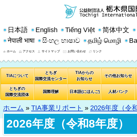
日本語
English
Tiếng Việt
简体中文
नेपाली भाषा
සිංහල භාෂාව
தமிழ் மொழி
Ba
ホーム
アクセス
サイトマップ
お問い合わせ
リンク
とちぎ
TIAからの
TIAについて
その他お知らせ
国際交流センター
お知らせ
とちぎの
国際理解
日本語(にほんご)
人材バンク
国際交流団体
ホーム
»
TIA事業リポート
»
2026年度（令
2026年度（令和8年度）