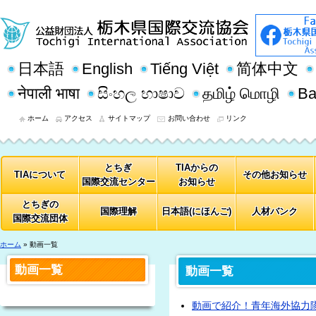
日本語
English
Tiếng Việt
简体中文
नेपाली भाषा
සිංහල භාෂාව
தமிழ் மொழி
Ba
ホーム
アクセス
サイトマップ
お問い合わせ
リンク
とちぎ
TIAからの
TIAについて
その他お知らせ
国際交流センター
お知らせ
とちぎの
国際理解
日本語(にほんご)
人材バンク
国際交流団体
ホーム
» 動画一覧
動画⼀覧
動画一覧
動画で紹介！青年海外協力