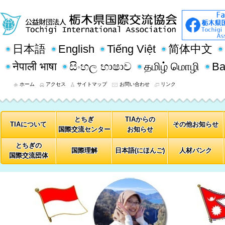
日本語
English
Tiếng Việt
简体中文
नेपाली भाषा
සිංහල භාෂාව
தமிழ் மொழி
Ba
ホーム
アクセス
サイトマップ
お問い合わせ
リンク
とちぎ
TIAからの
TIAについて
その他お知らせ
国際交流センター
お知らせ
とちぎの
国際理解
日本語(にほんご)
人材バンク
国際交流団体