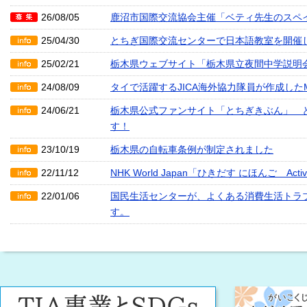
26/08/05
鹿沼市国際交流協会主催「ベティ先生のスペ
25/04/30
とちぎ国際交流センターで日本語教室を開催し
25/02/21
栃木県ウェブサイト「栃木県立夜間中学説明
24/08/09
タイで活躍するJICA海外協力隊員が作成したM
24/06/21
栃木県公式ファンサイト「とちぎきぶん」 
す！
23/10/19
栃木県の自転車条例が制定されました
22/11/12
NHK World Japan「ひきだす にほんご Activat
22/01/06
国民生活センターが、よくある消費生活トラ
す。