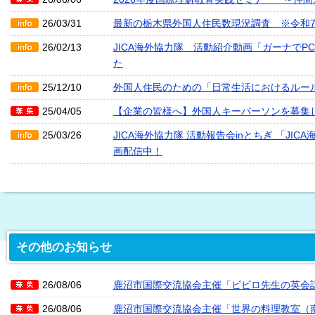
26/03/31
最新の栃木県外国人住民数現況調査 ※令和7(2
26/02/13
JICA海外協力隊 活動紹介動画「ガーナで
た
25/12/10
外国人住民のための「日常生活におけるルール
25/04/05
【企業の皆様へ】外国人キーパーソンを募集
25/03/26
JICA海外協力隊 活動報告会inとちぎ 「J
画配信中！
その他のお知らせ
26/08/06
鹿沼市国際交流協会主催「ビビロ先生の英会
26/08/06
鹿沼市国際交流協会主催「世界の料理教室（