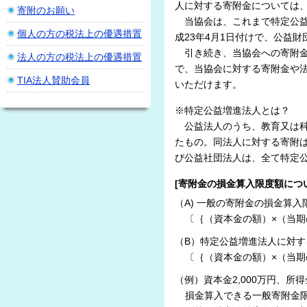
人に対する寄附金については
寄附のお願い
当協会は、これまで特定公益
個人の方の税法上の優遇措置
成23年4月1日付けで、公益
引き続き、当協会への寄附金
法人の方の税法上の優遇措置
で、当協会に対する寄附金や
TIA法人賛助会員
いただけます。
※特定公益増進法人とは？
公益法人のうち、教育又は科
たもの。同法人に対する寄附
び公益社団法人は、全て特定
[寄附金の損金算入限度額につ
（A) 一般の寄附金の損金算
〔｛（資本金の額）×（当期の月
（B）特定公益増進法人に対
〔｛（資本金の額）×（当期の月
（例）資本金2,000万円、所
損金算入できる一般寄附金限