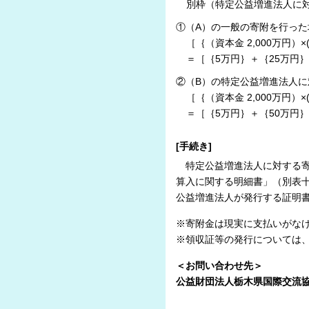
別枠（特定公益増進法人に対
①（A）の一般の寄附を行っ
［｛（資本金 2,000万円）×(当期
＝［｛5万円｝＋｛25万円｝］
②（B）の特定公益増進法人
［｛（資本金 2,000万円）×(当
＝［｛5万円｝＋｛50万円｝］
[手続き]
特定公益増進法人に対する寄
算入に関する明細書」（別表
公益増進法人が発行する証明
※寄附金は現実に支払いがな
※領収証等の発行については
＜お問い合わせ先＞
公益財団法人栃木県国際交流協会 〒3