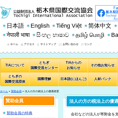
日本語
English
Tiếng Việt
简体中文
नेपाली भाषा
සිංහල භාෂාව
தமிழ் மொழி
Ba
ホーム
アクセス
サイトマップ
お問い合わせ
リンク
とちぎ
TIAからの
TIAについて
その他お知らせ
国際交流センター
お知らせ
とちぎの
国際理解
日本語(にほんご)
人材バンク
国際交流団体
ホーム
»
賛助会員
» 法人の方の税法上の優遇措置
賛助会員
法人の方の税法上の優
賛助会員の特典
会社などの法人が寄附金を支