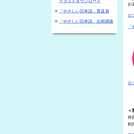
イラストダウンロード
か
お
「やさしい日本語」普及員
ロ
「やさしい日本語」出前講座
「
ロ
＜
外
利