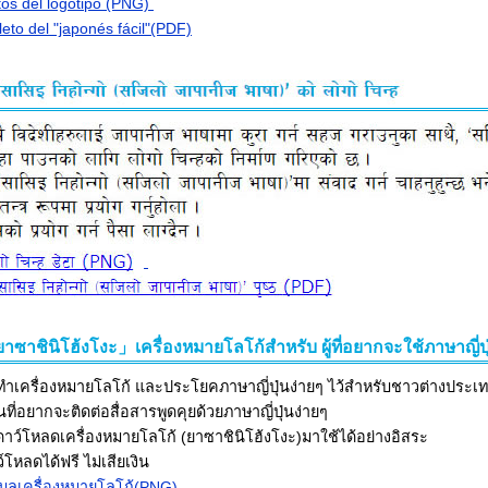
os del logotipo (PNG)
leto del "japonés fácil"(PDF)
าซาชินิโฮ้งโงะ」เครื่องหมายโลโก้สำหรับ ผู้ที่อยากจะใช้ภาษาญี่ปุ
จัดทำเครื่องหมายโลโก้ และประโยคภาษาญี่ปุ่น
นที่อยากจะติดต่อสื่อสารพูดคุยด้วยภาษาญี่ปุ่นง่ายๆ
ดาว์โหลดเครื่องหมายโลโก้ (ยาซาชินิโฮ้งโงะ)มาใช้ได้อย่างอิสระ
์โหลดได้ฟรี ไม่เสียเงิน
มูลเครื่องหมายโลโก้(PNG)