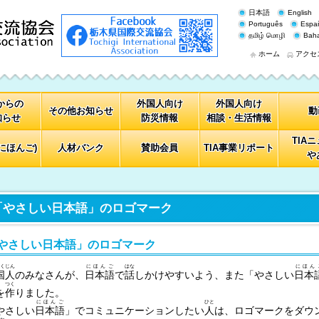
日本語
English
Português
Espa
தமிழ் மொழி
Baha
ホーム
アクセ
Aからの
外国人向け
外国人向け
その他お知らせ
動
知らせ
防災情報
相談・生活情報
TIA
にほんご)
人材バンク
賛助会員
TIA事業リポート
や
「やさしい日本語」のロゴマーク
やさしい日本語」のロゴマーク
くじん
にほんご
はな
にほん
国人
のみなさんが、
日本語
で
話
しかけやすいよう、また「やさしい
日本
つく
を
作
りました。
にほんご
ひと
やさしい
日本語
」でコミュニケーションしたい
人
は、ロゴマークをダウ