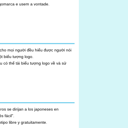
aixem a logomarca e usem a vontade.
ọi người đều hiểu được người nói
ột biểu tượng logo.
ể tải biểu tượng logo về và sử
ijan a los japoneses en
 fácil".
Si desea comunicarse en el "japonés fácil", puede descargar y usar el logotipo libre y gratuitamente.