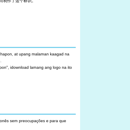
而制作了这个标识。
hapon, at upang malaman kaagad na
.
 idownload lamang ang logo na ito
nês sem preocupações e para que