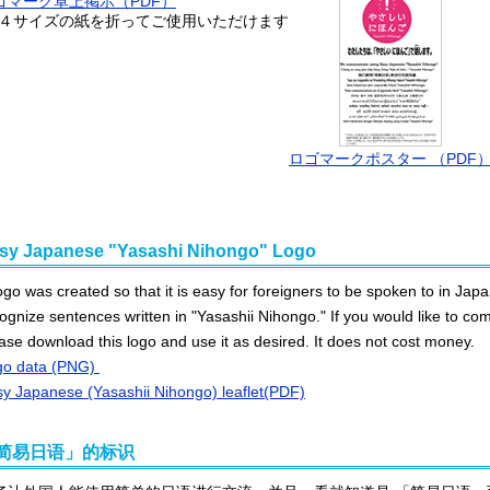
ゴマーク卓上掲示（PDF）
Ａ４サイズの紙を折ってご使用いただけます
ロゴマークポスター （PDF
sy Japanese "Yasashi Nihongo" Logo
go was created so that it is easy for foreigners to be spoken to in Japanese, as well as 
gnize sentences written in "Yasashii Nihongo." If you would like to communicate using
ase download this logo and use it as desired. It does not cost money.
go data (PNG)
y Japanese (Yasashii Nihongo) leaflet(PDF)
简易日语」的标识