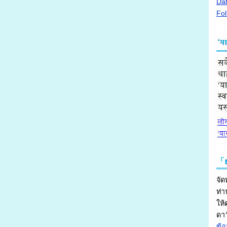
Dat
Fol
「ย
ท่า
ให้
ดาว
ข้อ