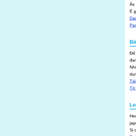
Às
É g
Da
Pan
Bi
Để 
đan
Nhữ
dụn
Tải
Tờ 
Lo
Hem
jap