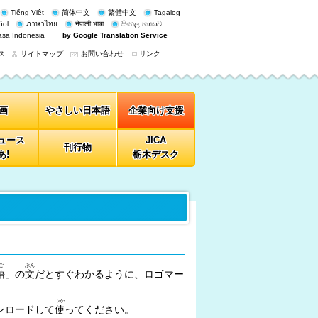
Tiếng Việt
简体中文
繁體中文
Tagalog
ñol
ภาษาไทย
नेपाली भाषा
සිංහල භාෂාව
sa Indonesia
by Google Translation Service
ス
サイトマップ
お問い合わせ
リンク
画
やさしい日本語
企業向け支援
ニュース
JICA
刊行物
あ!
栃木デスク
ご
ぶん
語
」の
文
だとすぐわかるように、ロゴマー
つか
ンロードして
使
ってください。