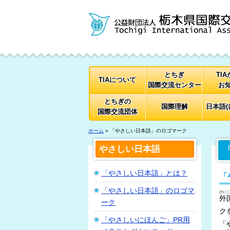
とちぎ
TI
TIAについて
国際交流センター
お
とちぎの
国際理解
日本語(
国際交流団体
ホーム
» 「やさしい日本語」のロゴマーク
やさしい日本語
「やさしい日本語」とは？
「
「やさしい日本語」のロゴマ
がいこ
外
ーク
ク
「やさしいにほんご」PR用
「