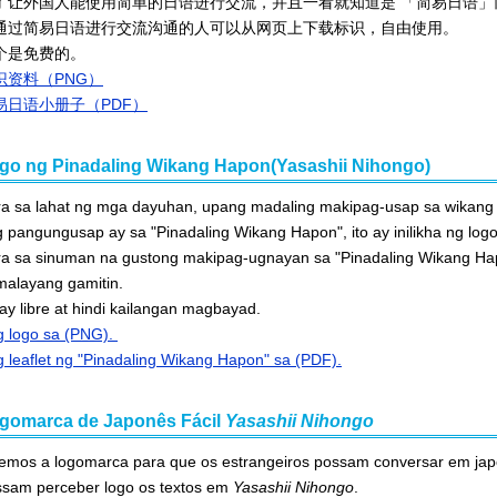
了让外国人能使用简单的日语进行交流，并且一看就知道是 「简易日语」
通过简易日语进行交流沟通的人可以从网页上下载标识，自由使用。
个是免费的。
识资料（PNG）
易日语小册子（PDF）
go ng Pinadaling Wikang Hapon(Yasashii Nihongo)
a sa lahat ng mga dayuhan, upang madaling makipag-usap sa wikang 
ang pangungusap ay sa "Pinadaling Wikang Hapon", ito ay inilikha ng logo
a sa sinuman na gustong makipag-ugnayan sa "Pinadaling Wikang Hapon",
at malayang gamitin.
 ay libre at hindi kailangan magbayad.
g logo sa (PNG).
 leaflet ng "Pinadaling Wikang Hapon" sa (PDF).
gomarca de Japonês Fácil
Yasashii Nihongo
emos a logomarca para que os estrangeiros possam conversar em japo
possam perceber logo os textos em
Yasashii Nihongo
.