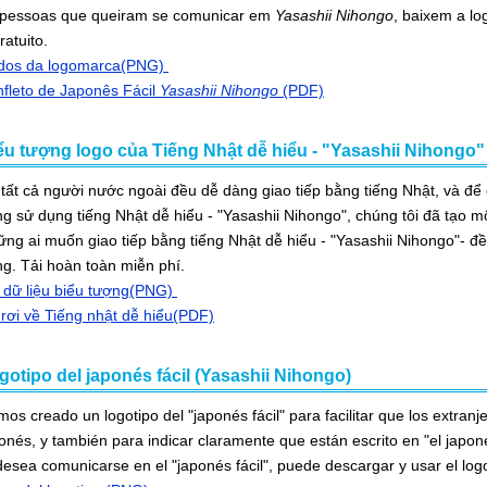
 pessoas que queiram se comunicar em
Yasashii Nihongo
, b
ratuito.
dos da logomarca(PNG)
fleto de Japonês Fácil
Yasashii Nihongo
(PDF)
ểu tượng logo của Tiếng Nhật dễ hiểu - "Yasashii Nihongo"
tất cả người nước ngoài đều dễ dàng giao tiếp bằng tiếng Nhật, và để cho m
g sử dụng tiếng Nhật dễ hiểu - "Yasashii Nihongo", chúng tôi đã tạo m
ng ai muốn giao tiếp bằng tiếng Nhật dễ hiểu - "Yasashii Nihongo"- đều có th
g. Tải hoàn toàn miễn phí.
 dữ liệu biểu tượng(PNG)
rơi về Tiếng nhật dễ hiểu(PDF)
gotipo del japonés fácil (Yasashii Nihongo)
os creado un logotipo del "japonés fácil" para facilitar que los extranjeros se dir
onés, y también para indicar claramente que están escrito en "el japonés