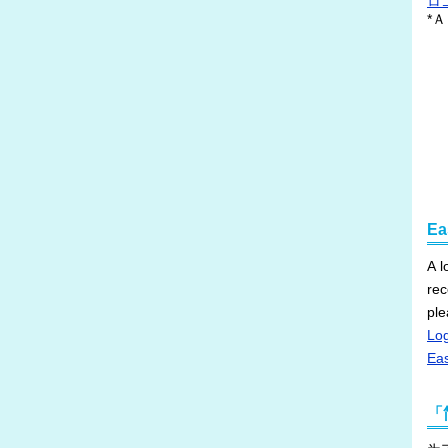
ロ
*
Ea
A lo
reco
ple
Lo
Eas
「