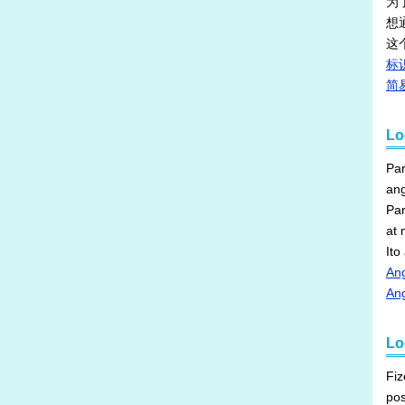
为
想
这
标
简
Lo
Par
Par
Ito
An
Ang
Lo
Fiz