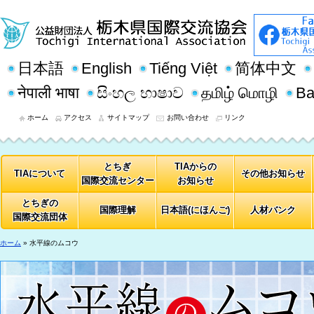
日本語
English
Tiếng Việt
简体中文
नेपाली भाषा
සිංහල භාෂාව
தமிழ் மொழி
Ba
ホーム
アクセス
サイトマップ
お問い合わせ
リンク
とちぎ
TIAからの
TIAについて
その他お知らせ
国際交流センター
お知らせ
とちぎの
国際理解
日本語(にほんご)
人材バンク
国際交流団体
ホーム
» 水平線のムコウ