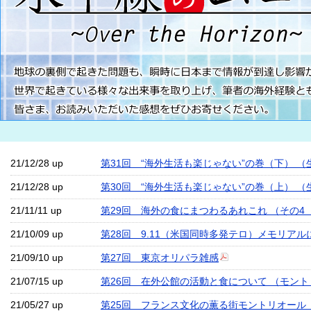
21/12/28 up
第31回 “海外生活も楽じゃない”の巻（下） （生
21/12/28 up
第30回 “海外生活も楽じゃない”の巻（上） （生
21/11/11 up
第29回 海外の食にまつわるあれこれ （その
21/10/09 up
第28回 9.11（米国同時多発テロ）メモリアル
21/09/10 up
第27回 東京オリパラ雑感
21/07/15 up
第26回 在外公館の活動と食について （モン
21/05/27 up
第25回 フランス文化の薫る街モントリオール