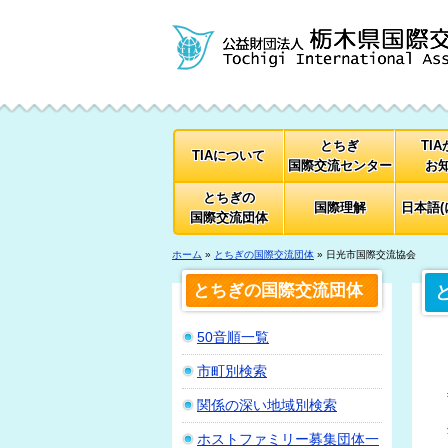
とちぎ
TI
TIAについて
国際交流センター
お
とちぎの
国際理解
日本語(
国際交流団体
ホーム
»
とちぎの国際交流団体
» 日光市国際交流協会
とちぎの国際交流団体
50音順一覧
市町別検索
関係の深い地域別検索
ホストファミリー募集団体一