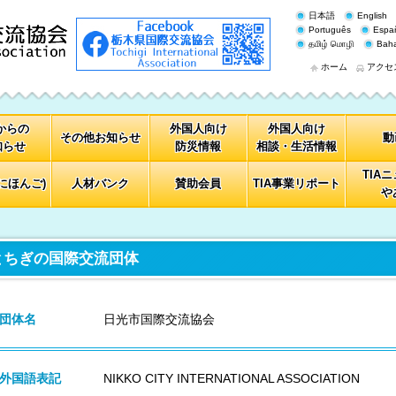
日本語
English
Português
Espa
தமிழ் மொழி
Baha
ホーム
アクセ
Aからの
外国人向け
外国人向け
その他お知らせ
動
知らせ
防災情報
相談・生活情報
TIA
にほんご)
人材バンク
賛助会員
TIA事業リポート
や
とちぎの国際交流団体
団体名
日光市国際交流協会
外国語表記
NIKKO CITY INTERNATIONAL ASSOCIATION