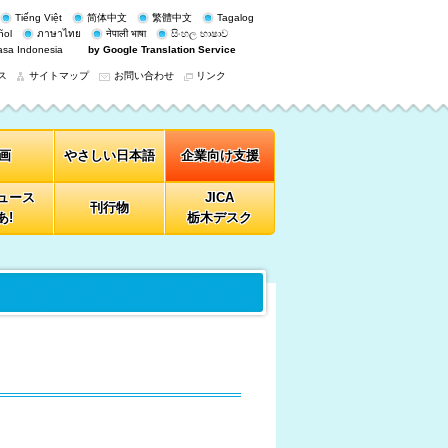
Tiếng Việt
简体中文
繁體中文
Tagalog
ñol
ภาษาไทย
नेपाली भाषा
සිංහල භාෂාව
sa Indonesia
by Google Translation Service
ス
サイトマップ
お問い合わせ
リンク
画
やさしい日本語
企業向け支援
ニュース
JICA
刊行物
あ!
栃木デスク