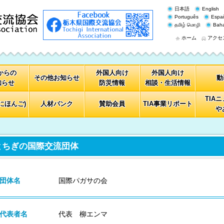
日本語
English
Português
Espa
தமிழ் மொழி
Baha
ホーム
アクセ
Aからの
外国人向け
外国人向け
その他お知らせ
動
知らせ
防災情報
相談・生活情報
TIA
にほんご)
人材バンク
賛助会員
TIA事業リポート
や
とちぎの国際交流団体
団体名
国際パガサの会
代表者名
代表 柳エンマ