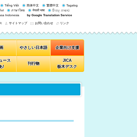
Tiếng Việt
简体中文
繁體中文
Tagalog
ñol
ภาษาไทย
नेपाली भाषा
සිංහල භාෂාව
sa Indonesia
by Google Translation Service
ス
サイトマップ
お問い合わせ
リンク
画
やさしい日本語
企業向け支援
ニュース
JICA
刊行物
あ!
栃木デスク