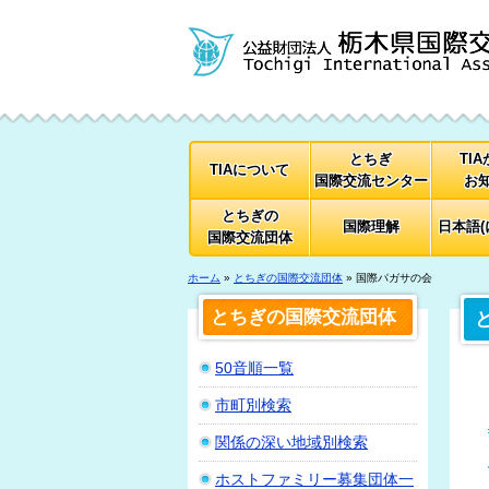
とちぎ
TI
TIAについて
国際交流センター
お
とちぎの
国際理解
日本語(
国際交流団体
ホーム
»
とちぎの国際交流団体
» 国際パガサの会
とちぎの国際交流団体
50音順一覧
市町別検索
関係の深い地域別検索
ホストファミリー募集団体一