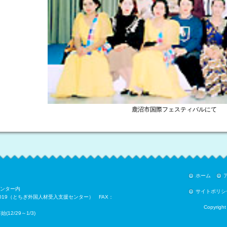
鹿沼市国際フェスティバルにて
ホーム
センター内
サイトポリシ
028-621-0019（とちぎ外国⼈材受⼊⽀援センター） FAX：
Copyright 
2/29～1/3)